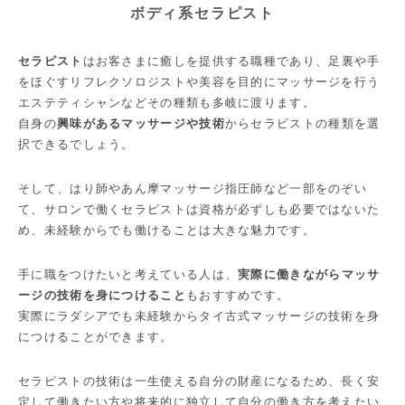
ボディ系セラピスト
セラピスト
はお客さまに癒しを提供する職種であり、足裏や手
をほぐすリフレクソロジストや美容を目的にマッサージを行う
エステティシャンなどその種類も多岐に渡ります。
自身の
興味があるマッサージや技術
からセラピストの種類を選
択できるでしょう。
そして、はり師やあん摩マッサージ指圧師など一部をのぞい
て、サロンで働くセラピストは資格が必ずしも必要ではないた
め、未経験からでも働けることは大きな魅力です。
手に職をつけたいと考えている人は、
実際に働きながらマッサ
ージの技術を身につけること
もおすすめです。
実際にラダシアでも未経験からタイ古式マッサージの技術を身
につけることができます。
セラピストの技術は一生使える自分の財産になるため、長く安
定して働きたい方や将来的に独立して自分の働き方を考えたい