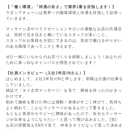
【「働く環境」「待遇の良さ」で業界1番を目指します！】
ラダシアチェーンは業界一の職場環境と待遇を目指して頑張っ
ていきます。
マッサージ店やリラクゼーションサロンの素敵なお店の共通店
は、笑顔で活き活きと働いているスタッフが多いこと。
スタッフがお客様を大切にできるのは、笑顔で働けるやりがい
のある職場であってこそと考えます。
ぜひ一緒にいちからのお店づくりを経験しましょう！あなたの
ために真っ白なキャンパスが用意されています！
【社員インタビュー（入社1年目/Nさん）】
はじめまして、入社1年目のNと申します。前職は介護の仕事を
していました。
雑誌で〈タイ古式マッサージ〉を見て、興味を持ったのがきっ
かけです。
初めて施術を受けた時には感動！身体がすごく伸びて、気持ち
よく眠れて、こんなマッサージがあるんだって驚きました。
もともと美容やセラピーに興味があったので、自分もマッサー
ジが出来るようになりたい！と思って飛び込みました。(笑)
お店の雰囲気もSNSで見て、仲良さそうだなって思って決めま