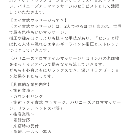
ボディケア・リラクゼーションサロンでタイ古式マッサー
ジ、バリニーズアロママッサージのセラピストとして活躍
していただきます。
【タイ古式マッサージって？】
〈タイ古式マッサージ〉は、2人でやるヨガと言われ、世界
で最も気持ちいいマッサージ。
指圧や揉みほぐしよりも様々な手技があり、「セン」と呼
ばれる人体を流れるエネルギーラインを指圧とストレッチ
でほぐしていきます。
〈バリニーズアロマオイルマッサージ〉はリンパの老廃物
をゆっくりとオイルで揉みながら流していきます。
どちらも心身ともにリラックスでき、深いリラクゼーショ
ン効果をもたらします。
【具体的な業務内容】
＜施術業務＞
・カウンセリング
・施術（タイ古式 マッサージ、バリニーズアロママッサー
ジ、リフレ、ヘッドスパ等）
＜接客業務＞
・電話対応
・来店時の受付
・施術ルームへご案内