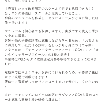
ぜひ一緒に働きましょう！
【充実したタイ政府認定のスクールで誰でも挑戦できる！】
当サロンの特徴は、スクールが充実していること。
独自のマニュアルを作成し、セラピスト一人ひとりに適した研
修を行います！
マニュアルは初心者でも取得しやすく、実践ですぐ使える手技
を中心に掲載。
講師や他の研修受講者に施術しながら学べるため、「お客さま
に満足していただける技術」をしっかりと身につけて卒業♪
スクールは、「チェンマイクラシックアート（CCA）」と「オ
ンタイマッサージスクール」の2校と提携！
卒業時は2校からタイ政府認定資格を取得できるようになりま
した。
短期間で効率よくスキルを身につけられるため、研修修了後は
すぐに現場で活躍できます！
研修中も講師がしっかりフォローするので安心してくださいね
♪
また、チェンマイのロイクロ地区にラダシアとCCA共同のスク
ール施設も開校！海外研修も身近に！