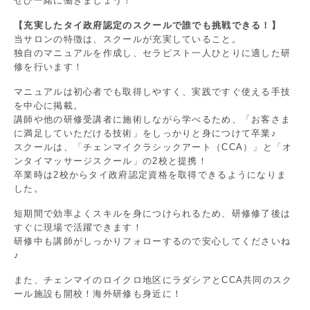
ぜひ一緒に働きましょう！
【充実したタイ政府認定のスクールで誰でも挑戦できる！】
当サロンの特徴は、スクールが充実していること。
独自のマニュアルを作成し、セラピスト一人ひとりに適した研
修を行います！
マニュアルは初心者でも取得しやすく、実践ですぐ使える手技
を中心に掲載。
講師や他の研修受講者に施術しながら学べるため、「お客さま
に満足していただける技術」をしっかりと身につけて卒業♪
スクールは、「チェンマイクラシックアート（CCA）」と「オ
ンタイマッサージスクール」の2校と提携！
卒業時は2校からタイ政府認定資格を取得できるようになりま
した。
短期間で効率よくスキルを身につけられるため、研修修了後は
すぐに現場で活躍できます！
研修中も講師がしっかりフォローするので安心してくださいね
♪
また、チェンマイのロイクロ地区にラダシアとCCA共同のスク
ール施設も開校！海外研修も身近に！