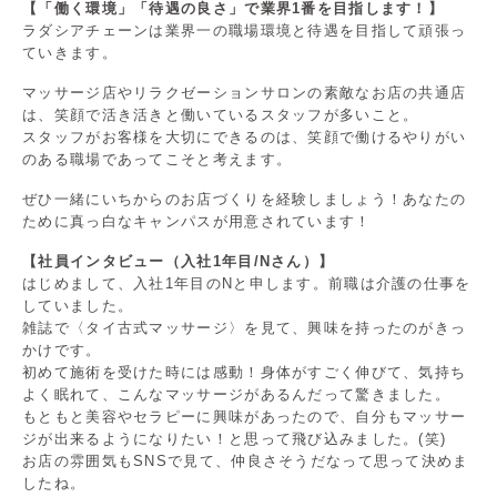
【「働く環境」「待遇の良さ」で業界1番を目指します！】
ラダシアチェーンは業界一の職場環境と待遇を目指して頑張っ
ていきます。
マッサージ店やリラクゼーションサロンの素敵なお店の共通店
は、笑顔で活き活きと働いているスタッフが多いこと。
スタッフがお客様を大切にできるのは、笑顔で働けるやりがい
のある職場であってこそと考えます。
ぜひ一緒にいちからのお店づくりを経験しましょう！あなたの
ために真っ白なキャンパスが用意されています！
【社員インタビュー（入社1年目/Nさん）】
はじめまして、入社1年目のNと申します。前職は介護の仕事を
していました。
雑誌で〈タイ古式マッサージ〉を見て、興味を持ったのがきっ
かけです。
初めて施術を受けた時には感動！身体がすごく伸びて、気持ち
よく眠れて、こんなマッサージがあるんだって驚きました。
もともと美容やセラピーに興味があったので、自分もマッサー
ジが出来るようになりたい！と思って飛び込みました。(笑)
お店の雰囲気もSNSで見て、仲良さそうだなって思って決めま
したね。