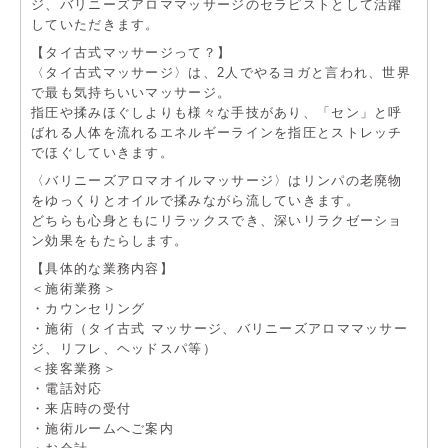
ジ、バリニーズアロママッサージのセラピストとして活躍
していただきます。
【タイ古式マッサージって？】
〈タイ古式マッサージ〉は、2人でやるヨガと言われ、世界
で最も気持ちいいマッサージ。
指圧や揉みほぐしよりも様々な手技があり、「セン」と呼
ばれる人体を流れるエネルギーラインを指圧とストレッチ
でほぐしていきます。
〈バリニーズアロマオイルマッサージ〉はリンパの老廃物
をゆっくりとオイルで揉みながら流していきます。
どちらも心身ともにリラックスでき、深いリラクゼーショ
ン効果をもたらします。
【具体的な業務内容】
＜施術業務＞
・カウンセリング
・施術（タイ古式 マッサージ、バリニーズアロママッサー
ジ、リフレ、ヘッドスパ等）
＜接客業務＞
・電話対応
・来店時の受付
・施術ルームへご案内