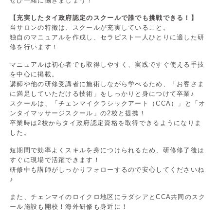
ぜひ一緒に働きましょう！
【充実したタイ政府認定のスクールで誰でも挑戦できる！】
当サロンの特徴は、スクールが充実していること。
独自のマニュアルを作成し、セラピスト一人ひとりに適した研
修を行います！
マニュアルは初心者でも取得しやすく、実践ですぐ使える手技
を中心に掲載。
講師や他の研修受講者に施術しながら学べるため、「お客さま
に満足していただける技術」をしっかりと身につけて卒業♪
スクールは、「チェンマイクラシックアート（CCA）」と「オ
ンタイマッサージスクール」の2校と提携！
卒業時は2校からタイ政府認定資格を取得できるようになりま
した。
短期間で効率よくスキルを身につけられるため、研修修了後は
すぐに現場で活躍できます！
研修中も講師がしっかりフォローするので安心してくださいね
♪
また、チェンマイのロイクロ地区にラダシアとCCA共同のスク
ール施設も開校！海外研修も身近に！