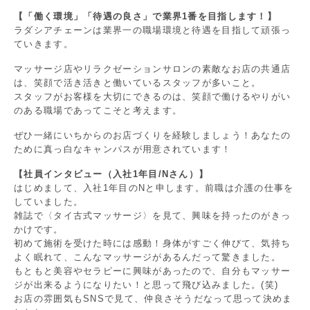
【「働く環境」「待遇の良さ」で業界1番を目指します！】
ラダシアチェーンは業界一の職場環境と待遇を目指して頑張っ
ていきます。
マッサージ店やリラクゼーションサロンの素敵なお店の共通店
は、笑顔で活き活きと働いているスタッフが多いこと。
スタッフがお客様を大切にできるのは、笑顔で働けるやりがい
のある職場であってこそと考えます。
ぜひ一緒にいちからのお店づくりを経験しましょう！あなたの
ために真っ白なキャンパスが用意されています！
【社員インタビュー（入社1年目/Nさん）】
はじめまして、入社1年目のNと申します。前職は介護の仕事を
していました。
雑誌で〈タイ古式マッサージ〉を見て、興味を持ったのがきっ
かけです。
初めて施術を受けた時には感動！身体がすごく伸びて、気持ち
よく眠れて、こんなマッサージがあるんだって驚きました。
もともと美容やセラピーに興味があったので、自分もマッサー
ジが出来るようになりたい！と思って飛び込みました。(笑)
お店の雰囲気もSNSで見て、仲良さそうだなって思って決めま