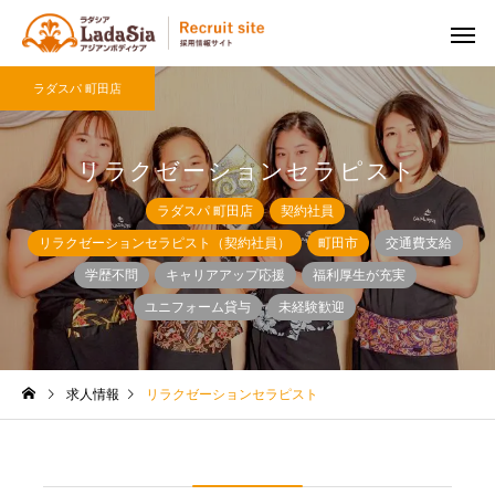
ラダスパ 町田店
リラクゼーションセラピスト
ラダスパ 町田店
契約社員
リラクゼーションセラピスト（契約社員）
町田市
交通費支給
学歴不問
キャリアアップ応援
福利厚生が充実
ユニフォーム貸与
未経験歓迎
求人情報
リラクゼーションセラピスト