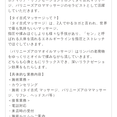
ボディケア・リラクゼーションサロンでタイ古式マッサー
ジ、バリニーズアロママッサージのセラピストとして活躍
していただきます。
【タイ古式マッサージって？】
〈タイ古式マッサージ〉は、2人でやるヨガと言われ、世界
で最も気持ちいいマッサージ。
指圧や揉みほぐしよりも様々な手技があり、「セン」と呼
ばれる人体を流れるエネルギーラインを指圧とストレッチ
でほぐしていきます。
〈バリニーズアロマオイルマッサージ〉はリンパの老廃物
をゆっくりとオイルで揉みながら流していきます。
どちらも心身ともにリラックスでき、深いリラクゼーショ
ン効果をもたらします。
【具体的な業務内容】
＜施術業務＞
・カウンセリング
・施術（タイ古式 マッサージ、バリニーズアロママッサー
ジ、リフレ、ヘッドスパ等）
＜接客業務＞
・電話対応
・来店時の受付
・施術ルームへご案内