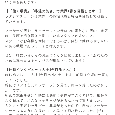
いう声もあります♪
【「働く環境」「待遇の良さ」で業界1番を目指します！】
ラダシアチェーンは業界一の職場環境と待遇を目指して頑張っ
ていきます。
マッサージ店やリラクゼーションサロンの素敵なお店の共通店
は、笑顔で活き活きと働いているスタッフが多いこと。
スタッフがお客様を大切にできるのは、笑顔で働けるやりがい
のある職場であってこそと考えます。
ぜひ一緒にいちからのお店づくりを経験しましょう！あなたの
ために真っ白なキャンパスが用意されています！
【社員インタビュー（入社1年目/Nさん）】
はじめまして、入社1年目のNと申します。前職は介護の仕事を
していました。
雑誌で〈タイ古式マッサージ〉を見て、興味を持ったのがきっ
かけです。
初めて施術を受けた時には感動！身体がすごく伸びて、気持ち
よく眠れて、こんなマッサージがあるんだって驚きました。
もともと美容やセラピーに興味があったので、自分もマッサー
ジが出来るようになりたい！と思って飛び込みました。(笑)