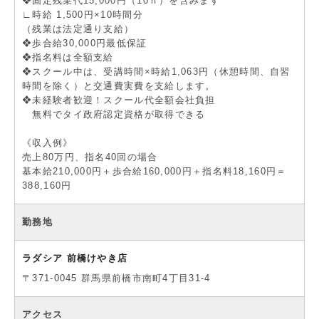
❖固定残業代15,000円（10ｈ）を含みます
∟時給 1,500円×10時間分
（残業は法定通り支給）
❖歩合給30,000円最低保証
❖指名料は全額支給
❖スクール中は、受講時間×時給1,063円（休憩時間、自習
時間を除く）と交通費実費を支給します。
❖未経験者歓迎！スクール代全額会社負担
無料でタイ政府認定資格が取得できる
《収入例》
売上80万円、指名40回の場合
基本給210,000円＋歩合給160,000円＋指名料18,160円＝
388,160円
勤務地
ラダシア 前橋けやき店
〒371-0045 群馬県前橋市南町4丁⽬31-4
アクセス