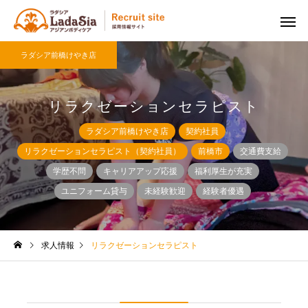
ラダシア前橋けやき店
リラクゼーションセラピスト
ラダシア前橋けやき店
契約社員
リラクゼーションセラピスト（契約社員）
前橋市
交通費支給
学歴不問
キャリアアップ応援
福利厚生が充実
ユニフォーム貸与
未経験歓迎
経験者優遇
求人情報
リラクゼーションセラピスト