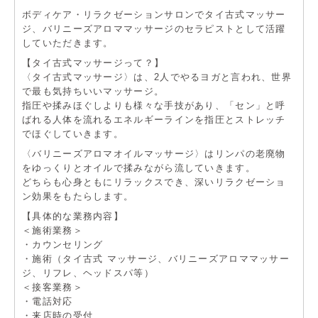
ボディケア・リラクゼーションサロンでタイ古式マッサー
ジ、バリニーズアロママッサージのセラピストとして活躍
していただきます。
【タイ古式マッサージって？】
〈タイ古式マッサージ〉は、2人でやるヨガと言われ、世界
で最も気持ちいいマッサージ。
指圧や揉みほぐしよりも様々な手技があり、「セン」と呼
ばれる人体を流れるエネルギーラインを指圧とストレッチ
でほぐしていきます。
〈バリニーズアロマオイルマッサージ〉はリンパの老廃物
をゆっくりとオイルで揉みながら流していきます。
どちらも心身ともにリラックスでき、深いリラクゼーショ
ン効果をもたらします。
【具体的な業務内容】
＜施術業務＞
・カウンセリング
・施術（タイ古式 マッサージ、バリニーズアロママッサー
ジ、リフレ、ヘッドスパ等）
＜接客業務＞
・電話対応
・来店時の受付