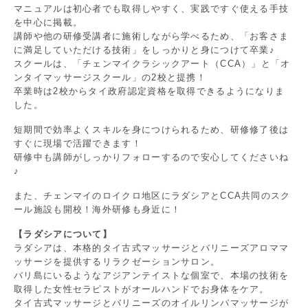
マニュアルは初心者でも取得しやすく、実践ですぐ使える手技
を中心に掲載。
講師や他の研修受講者に施術しながら学べるため、「お客さま
に満足していただける技術」をしっかりと身につけて卒業♪
スクールは、「チェンマイクラシックアート（CCA）」と「オ
ンタイマッサージスクール」の2校と提携！
卒業時は2校からタイ政府認定資格を取得できるようになりま
した。
短期間で効率よくスキルを身につけられるため、研修修了後は
すぐに現場で活躍できます！
研修中も講師がしっかりフォローするので安心してくださいね
♪
また、チェンマイのロイクロ地区にラダシアとCCA共同のスク
ール施設も開校！海外研修も身近に！
【ラダシアについて】
ラダシアは、本格的タイ古式マッサージとバリニーズアロママ
ッサージを提供するリラクゼーションサロン。
バリ島にいるようなアジアンテイストな個室で、本場の技術を
取得した女性セラピストがオールハンドでお身体をケア。
タイ古式マッサージとバリニーズのオイルリンパマッサージが