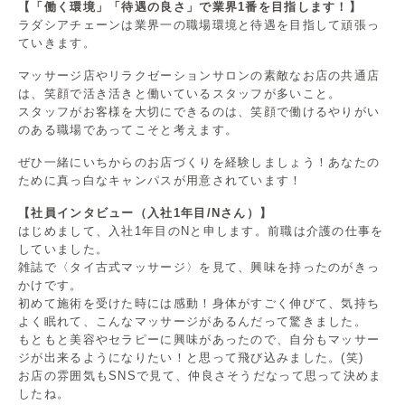
【「働く環境」「待遇の良さ」で業界1番を目指します！】
ラダシアチェーンは業界一の職場環境と待遇を目指して頑張っ
ていきます。
マッサージ店やリラクゼーションサロンの素敵なお店の共通店
は、笑顔で活き活きと働いているスタッフが多いこと。
スタッフがお客様を大切にできるのは、笑顔で働けるやりがい
のある職場であってこそと考えます。
ぜひ一緒にいちからのお店づくりを経験しましょう！あなたの
ために真っ白なキャンパスが用意されています！
【社員インタビュー（入社1年目/Nさん）】
はじめまして、入社1年目のNと申します。前職は介護の仕事を
していました。
雑誌で〈タイ古式マッサージ〉を見て、興味を持ったのがきっ
かけです。
初めて施術を受けた時には感動！身体がすごく伸びて、気持ち
よく眠れて、こんなマッサージがあるんだって驚きました。
もともと美容やセラピーに興味があったので、自分もマッサー
ジが出来るようになりたい！と思って飛び込みました。(笑)
お店の雰囲気もSNSで見て、仲良さそうだなって思って決めま
したね。