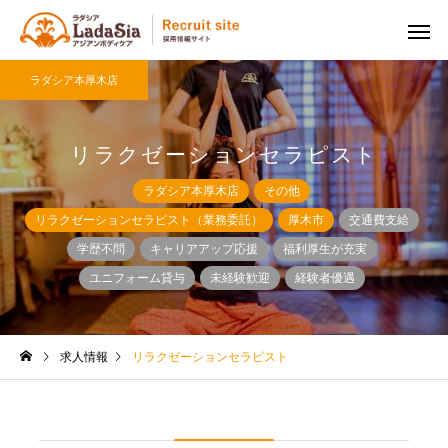
ラダシア本厚木店
リラクゼーションセラピスト
ラダシア本厚木店
その他
リラクゼーションセラピスト（業務委託）
厚木市
交通費支給
学歴不問
キャリアアップ応援
福利厚生が充実
ユニフォーム貸与
未経験歓迎
経験者優遇
求人情報
リラクゼーションセラピスト