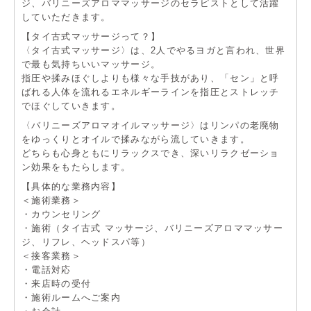
ジ、バリニーズアロママッサージのセラピストとして活躍
していただきます。
【タイ古式マッサージって？】
〈タイ古式マッサージ〉は、2人でやるヨガと言われ、世界
で最も気持ちいいマッサージ。
指圧や揉みほぐしよりも様々な手技があり、「セン」と呼
ばれる人体を流れるエネルギーラインを指圧とストレッチ
でほぐしていきます。
〈バリニーズアロマオイルマッサージ〉はリンパの老廃物
をゆっくりとオイルで揉みながら流していきます。
どちらも心身ともにリラックスでき、深いリラクゼーショ
ン効果をもたらします。
【具体的な業務内容】
＜施術業務＞
・カウンセリング
・施術（タイ古式 マッサージ、バリニーズアロママッサー
ジ、リフレ、ヘッドスパ等）
＜接客業務＞
・電話対応
・来店時の受付
・施術ルームへご案内