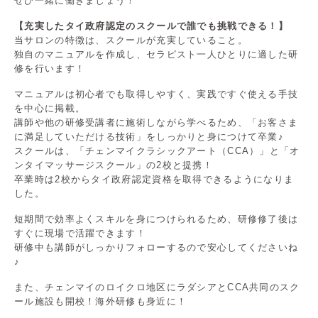
ぜひ一緒に働きましょう！
【充実したタイ政府認定のスクールで誰でも挑戦できる！】
当サロンの特徴は、スクールが充実していること。
独自のマニュアルを作成し、セラピスト一人ひとりに適した研
修を行います！
マニュアルは初心者でも取得しやすく、実践ですぐ使える手技
を中心に掲載。
講師や他の研修受講者に施術しながら学べるため、「お客さま
に満足していただける技術」をしっかりと身につけて卒業♪
スクールは、「チェンマイクラシックアート（CCA）」と「オ
ンタイマッサージスクール」の2校と提携！
卒業時は2校からタイ政府認定資格を取得できるようになりま
した。
短期間で効率よくスキルを身につけられるため、研修修了後は
すぐに現場で活躍できます！
研修中も講師がしっかりフォローするので安心してくださいね
♪
また、チェンマイのロイクロ地区にラダシアとCCA共同のスク
ール施設も開校！海外研修も身近に！