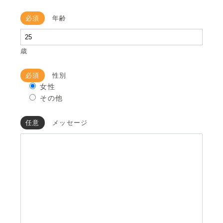
必須
年齢
歳
必須
性別
女性
その他
任意
メッセージ