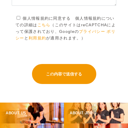
個人情報規約に同意する 個人情報規約につい
ての詳細は
こちら
（このサイトはreCAPTCHAによ
って保護されており、Googleの
プライバシー ポリ
シー
と
利用規約
が適用されます。）
ABOUT US
ABOUT JOB